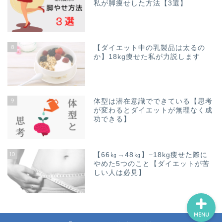
私が脚痩せした方法【3選】
ホーム
8
【ダイエット中の乳製品は太るの
【プロフィール】自己肯定
か】18kg痩せた私が力説します
感が低い・鬱・ひねくれ者
だった私が、、18kgのダイ
エットに成功し内面美人を
目指したサクセスストーリ
9
ー
体型は潜在意識でできている【思考
が変わるとダイエットが無理なく成
功できる】
カラダの悩み
10
【66㎏→48㎏】−18kg痩せた際に
ココロの悩み
やめた5つのこと【ダイエットが苦
しい人は必見】
MENU