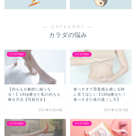
― CATEGORY ―
カラダの悩み
カラダの悩み
カラダの悩み
【内ももが劇的に細くな
食べすぎて罪悪感を感じる時
る！】18kg痩せた私の内もも
に見てほしい【18kg痩せた！
痩せ方法【写真付き】
食べすぎた後の過ごし方】
2021年12月14日
2021年12月13日
カラダの悩み
カラダの悩み