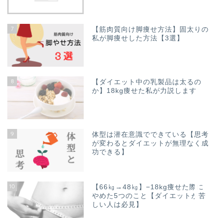
7
【筋肉質向け脚痩せ方法】固太りの
私が脚痩せした方法【3選】
ホーム
8
【ダイエット中の乳製品は太るの
【プロフィール】自己肯定
か】18kg痩せた私が力説します
感が低い・鬱・ひねくれ者
だった私が、、18kgのダイ
エットに成功し内面美人を
目指したサクセスストーリ
9
ー
体型は潜在意識でできている【思考
が変わるとダイエットが無理なく成
功できる】
カラダの悩み
10
【66㎏→48㎏】−18kg痩せた際に
ココロの悩み
やめた5つのこと【ダイエットが苦
しい人は必見】