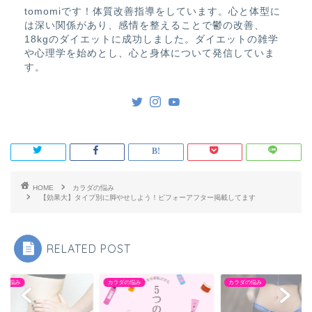
tomomiです！体質改善指導をしています。心と体型に
は深い関係があり、感情を整えることで鬱の改善、
18kgのダイエットに成功しました。ダイエットの雑学
や心理学を始めとし、心と身体について発信していま
す。
HOME
カラダの悩み
【効果大】タイプ別に脚やせしよう！ビフォーアフター掲載してます
RELATED POST
ダの悩み
カラダの悩み
カラダの悩み