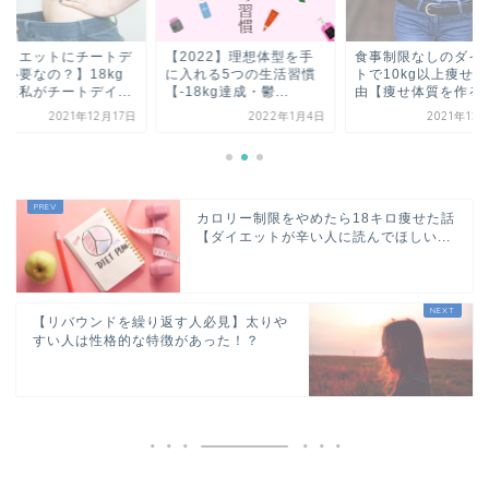
ダイエットにチートデ
【2022】理想体型を手
食事制限なしのダイ
は必要なの？】18kg
に入れる5つの生活習慣
トで10kg以上痩せ
せた私がチートデイ...
【-18kg達成・鬱...
由【痩せ体質を作る1.
2021年12月17日
2022年1月4日
2021年12
カロリー制限をやめたら18キロ痩せた話
【ダイエットが辛い人に読んでほしい...
【リバウンドを繰り返す人必見】太りや
すい人は性格的な特徴があった！？